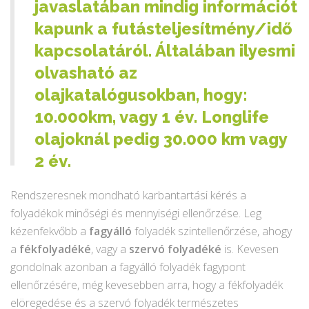
javaslatában mindig információt
kapunk a futásteljesítmény/idő
kapcsolatáról. Általában ilyesmi
olvasható az
olajkatalógusokban, hogy:
10.000km, vagy 1 év
. Longlife
olajoknál pedig
30.000 km vagy
2 év
.
Rendszeresnek mondható karbantartási kérés a
folyadékok minőségi és mennyiségi ellenőrzése. Leg
kézenfekvőbb a
fagyálló
folyadék szintellenőrzése, ahogy
a
fékfolyadéké
, vagy a
szervó folyadéké
is. Kevesen
gondolnak azonban a fagyálló folyadék fagypont
ellenőrzésére, még kevesebben arra, hogy a fékfolyadék
elöregedése és a szervó folyadék természetes