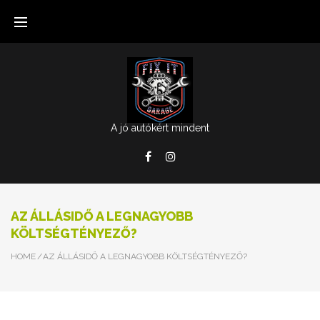
Skip
to
content
A jó autókért mindent
Facebook
Instagram
AZ ÁLLÁSIDŐ A LEGNAGYOBB
KÖLTSÉGTÉNYEZŐ?
HOME
/
AZ ÁLLÁSIDŐ A LEGNAGYOBB KÖLTSÉGTÉNYEZŐ?