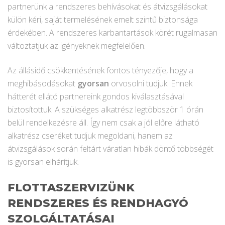
partnerünk a rendszeres behívásokat és átvizsgálásokat
külön kéri, saját termelésének emelt szintű biztonsága
érdekében. A rendszeres karbantartások körét rugalmasan
változtatjuk az igényeknek megfelelően.
Az állásidő csökkentésének fontos tényezője, hogy a
meghibásodásokat
gyorsan
orvosolni tudjuk. Ennek
hátterét ellátó partnereink gondos kiválasztásával
biztosítottuk. A szükséges alkatrész legtöbbször 1 órán
belül rendelkezésre áll. Így nem csak a jól előre látható
alkatrész cseréket tudjuk megoldani, hanem az
átvizsgálások során feltárt váratlan hibák döntő többségét
is gyorsan elhárítjuk.
FLOTTASZERVIZÜNK
RENDSZERES ÉS RENDHAGYÓ
SZOLGÁLTATÁSAI