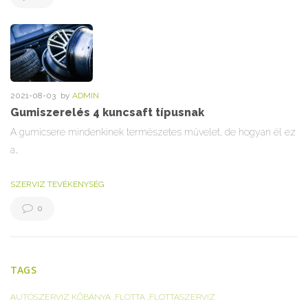
2021-08-03
by
ADMIN
Gumiszerelés 4 kuncsaft típusnak
A gumicsere mindenkinek természetes művelet, de hogyan él ez
a…
SZERVIZ TEVÉKENYSÉG
0
TAGS
AUTÓSZERVIZ KŐBÁNYA
FLOTTA
FLOTTASZERVIZ