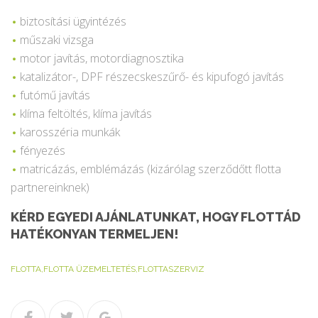
biztosítási ügyintézés
műszaki vizsga
motor javítás, motordiagnosztika
katalizátor-, DPF részecskeszűrő- és kipufogó javítás
futómű javítás
klíma feltöltés, klíma javítás
karosszéria munkák
fényezés
matricázás, emblémázás (kizárólag szerződőtt flotta
partnereinknek)
KÉRD EGYEDI AJÁNLATUNKAT, HOGY FLOTTÁD
HATÉKONYAN TERMELJEN!
FLOTTA
,
FLOTTA ÜZEMELTETÉS
,
FLOTTASZERVIZ
Facebook
Twitter
Google+