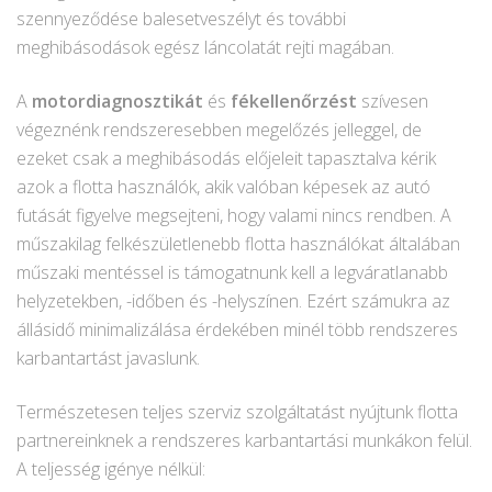
szennyeződése balesetveszélyt és további
meghibásodások egész láncolatát rejti magában.
A
motordiagnosztikát
és
fékellenőrzést
szívesen
végeznénk rendszeresebben megelőzés jelleggel, de
ezeket csak a meghibásodás előjeleit tapasztalva kérik
azok a flotta használók, akik valóban képesek az autó
futását figyelve megsejteni, hogy valami nincs rendben. A
műszakilag felkészületlenebb flotta használókat általában
műszaki mentéssel is támogatnunk kell a legváratlanabb
helyzetekben, -időben és -helyszínen. Ezért számukra az
állásidő minimalizálása érdekében minél több rendszeres
karbantartást javaslunk.
Természetesen teljes szerviz szolgáltatást nyújtunk flotta
partnereinknek a rendszeres karbantartási munkákon felül.
A teljesség igénye nélkül: