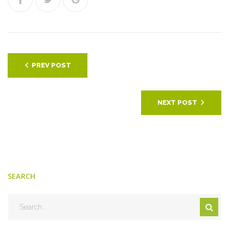
BEJEGYZÉS
PREV POST
NAVIGÁCIÓ
NEXT POST
SEARCH
Search
for: