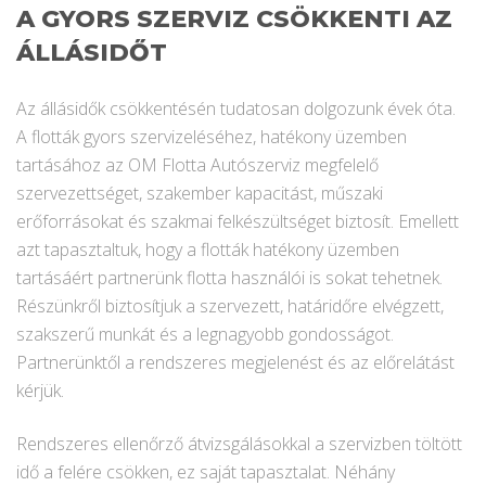
A GYORS SZERVIZ CSÖKKENTI AZ
ÁLLÁSIDŐT
Az állásidők csökkentésén tudatosan dolgozunk évek óta.
A flották gyors szervizeléséhez, hatékony üzemben
tartásához az OM Flotta Autószerviz megfelelő
szervezettséget, szakember kapacitást, műszaki
erőforrásokat és szakmai felkészültséget biztosít. Emellett
azt tapasztaltuk, hogy a flották hatékony üzemben
tartásáért partnerünk flotta használói is sokat tehetnek.
Részünkről biztosítjuk a szervezett, határidőre elvégzett,
szakszerű munkát és a legnagyobb gondosságot.
Partnerünktől a rendszeres megjelenést és az előrelátást
kérjük.
Rendszeres ellenőrző átvizsgálásokkal a szervizben töltött
idő a felére csökken, ez saját tapasztalat. Néhány