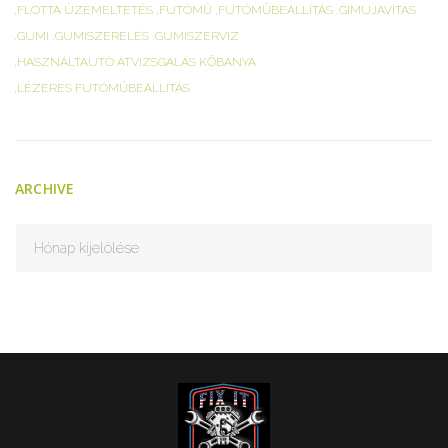
FLOTTA ÜZEMELTETÉS
FUTÓMŰ
FUTÓMŰBEÁLLÍTÁS
GIMUJAVÍTÁS
GUMI
GUMISZERELÉS
GUMISZERVIZ
HASZNÁLTAUTÓ ÁTVIZSGÁLÁS KŐBÁNYA
LÉZERES FUTÓMŰBEÁLLÍTÁS
ARCHIVE