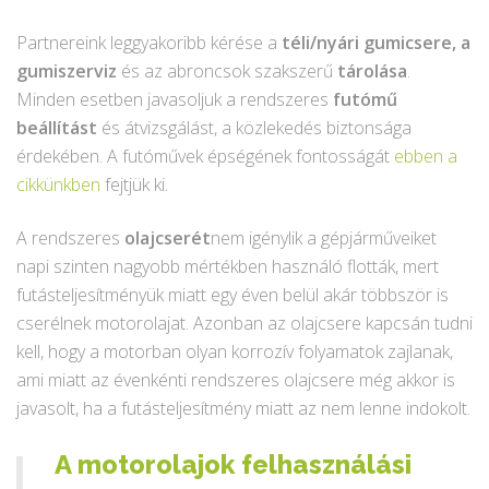
Partnereink leggyakoribb kérése a
téli/nyári gumicsere, a
gumiszerviz
és az abroncsok szakszerű
tárolása
.
Minden esetben javasoljuk a rendszeres
futómű
beállítást
és átvizsgálást, a közlekedés biztonsága
érdekében. A futóművek épségének fontosságát
ebben a
cikkünkben
fejtjük ki.
A rendszeres
olajcserét
nem igénylik a gépjárműveiket
napi szinten nagyobb mértékben használó flották, mert
futásteljesítményük miatt egy éven belül akár többször is
cserélnek motorolajat. Azonban az olajcsere kapcsán tudni
kell, hogy a motorban olyan korrozív folyamatok zajlanak,
ami miatt az évenkénti rendszeres olajcsere még akkor is
javasolt, ha a futásteljesítmény miatt az nem lenne indokolt.
A motorolajok felhasználási