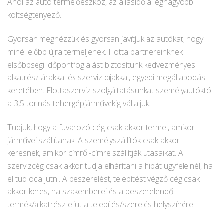
Ahol az autó termelőeszköz, az állásidő a legnagyobb
költségtényező.
Gyorsan megnézzük és gyorsan javítjuk az autókat, hogy
minél előbb újra termeljenek. Flotta partnereinknek
elsőbbségi időpontfoglalást biztosítunk kedvezményes
alkatrész árakkal és szerviz díjakkal, egyedi megállapodás
keretében. Flottaszerviz szolgáltatásunkat személyautóktól
a 3,5 tonnás tehergépjárművekig vállaljuk.
Tudjuk, hogy a fuvarozó cég csak akkor termel, amikor
járművei szállítanak. A személyszállítók csak akkor
keresnek, amikor címről-címre szállítják utasaikat. A
szervizcég csak akkor tudja elhárítani a hibát ügyfeleinél, ha
el tud oda jutni. A beszerelést, telepítést végző cég csak
akkor keres, ha szakemberei és a beszerelendő
termék/alkatrész eljut a telepítés/szerelés helyszínére.