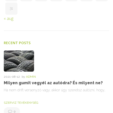
31
« aug
RECENT POSTS
2021-08-12
by
ADMIN
Milyen gumit vegyél az autódra? És milyent ne?
Ha nem drift versenyző vagy, akkor úgy szeretsz autózni, hogy…
SZERVIZ TEVÉKENYSÉG
0